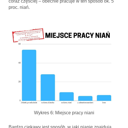
coraz częściej – obecnie pracuje w ten sposób ok. 5
proc. niań.
Wykres 6: Miejsce pracy niani
Bardzo ciekawy jest sposób, w jaki nianie znajdują