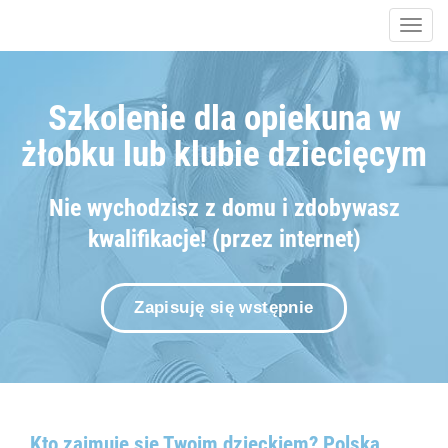
Togg
navig
Szkolenie dla opiekuna w
żłobku lub klubie dziecięcym
Nie wychodzisz z domu i zdobywasz
kwalifikacje! (przez internet)
Zapisuję się wstępnie
Kto zajmuje się Twoim dzieckiem? Polska