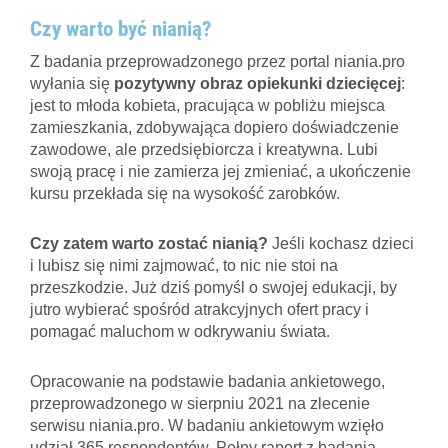
Czy warto być nianią?
Z badania przeprowadzonego przez portal niania.pro
wyłania się
pozytywny obraz opiekunki dziecięcej
:
jest to młoda kobieta, pracująca w pobliżu miejsca
zamieszkania, zdobywająca dopiero doświadczenie
zawodowe, ale przedsiębiorcza i kreatywna. Lubi
swoją pracę i nie zamierza jej zmieniać, a ukończenie
kursu przekłada się na wysokość zarobków.
Czy zatem warto zostać nianią?
Jeśli kochasz dzieci
i lubisz się nimi zajmować, to nic nie stoi na
przeszkodzie. Już dziś pomyśl o swojej edukacji, by
jutro wybierać spośród atrakcyjnych ofert pracy i
pomagać maluchom w odkrywaniu świata.
Opracowanie na podstawie badania ankietowego,
przeprowadzonego w sierpniu 2021 na zlecenie
serwisu niania.pro. W badaniu ankietowym wzięło
udział 365 respondentów. Pełny raport z badania