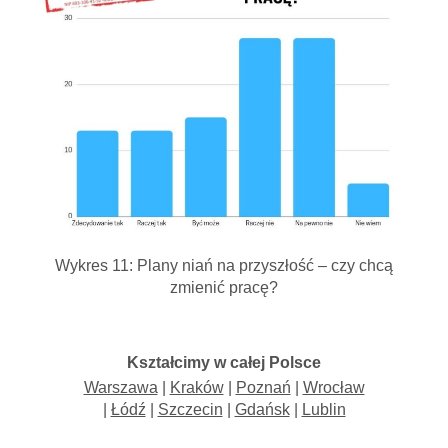
Wykres 11: Plany niań na przyszłość – czy chcą
zmienić pracę?
Kształcimy w całej Polsce
Warszawa
|
Kraków
|
Poznań
|
Wrocław
|
Łódź
|
Szczecin
|
Gdańsk
|
Lublin