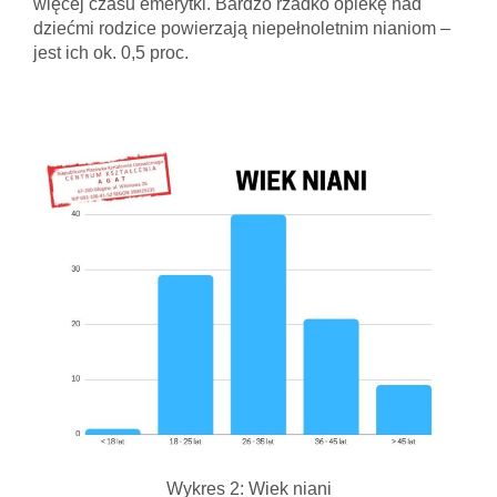
więcej czasu emerytki. Bardzo rzadko opiekę nad
dziećmi rodzice powierzają niepełnoletnim nianiom –
jest ich ok. 0,5 proc.
Wykres 2: Wiek niani